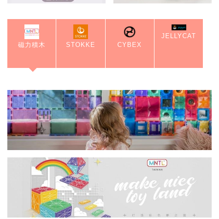
JELLYCAT
磁力積木
STOKKE
CYBEX