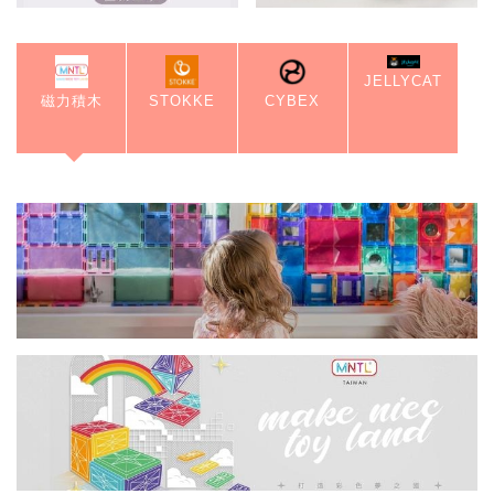
JELLYCAT
磁力積木
STOKKE
CYBEX