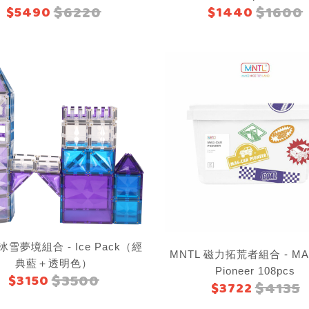
$6220
$1600
$5490
$1440
 冰雪夢境組合 - Ice Pack（經
MNTL 磁力拓荒者組合 - MA
典藍＋透明色）
Pioneer 108pcs
$3500
$3150
$4135
$3722