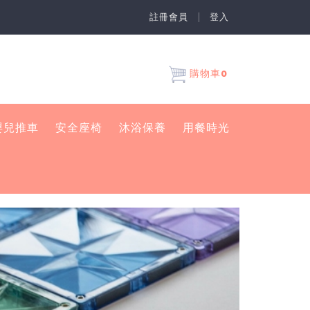
註冊會員
登入
0
購物車
嬰兒推車
安全座椅
沐浴保養
用餐時光