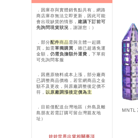
．因庫存與實體銷售點共有，網路
商店庫存無法立即更新，因此可能
會出現缺貨的情形，
建議下訂前可
先詢問現貨狀況
，謝謝您：）
．部分
配件
商品
需與主體一起購
買，如需
單獨購買
，雖已超過免運
金額，
仍需負擔額外運費
，下單前
可先詢問客服
．因應原物料成本上漲，部分廠商
已調整商品價格，若官網商品之金
額不及更改，與原廠調整後定價不
符，
以原廠調漲後定價為主
．目前僅配送台灣地區（外島及離
MNTL
島朋友若需訂購可留台灣親友地
址）
娃娃世界出貨相關事項