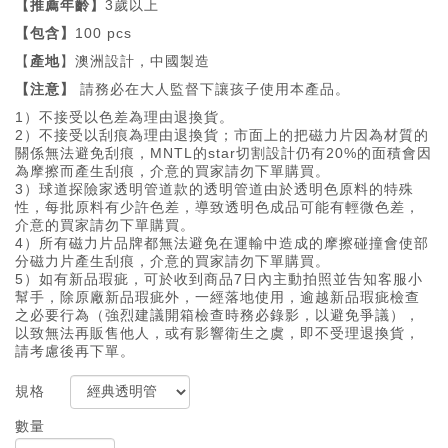
【推薦年齡】
3歲以上
【包含】
100 pcs
【
產地
】澳洲設計，中國製造
【注意】
請務必在大人監督下讓孩子使用本產品。
1）不接受以色差為理由退換貨。
2）不接受以刮痕為理由退換貨；市面上的把磁力片因為材質的
關係無法避免刮痕，MNTL的star切割設計仍有20%的面積會因
為摩擦而產生刮痕，介意的買家請勿下單購買。
3）球道探險家透明管道款的透明管道由於透明色原料的特殊
性，每批原料有少許色差，導致透明色成品可能有輕微色差，
介意的買家請勿下單購買。
4）所有磁力片品牌都無法避免在運輸中造成的摩擦碰撞會使部
分磁力片產生刮痕，介意的買家請勿下單購買。
5）如有新品瑕疵，可於收到商品7日內主動拍照並告知客服小
幫手，除原廠新品瑕疵外，一經落地使用，逾越新品瑕疵檢查
之必要行為（強烈建議開箱檢查時務必錄影，以避免爭議），
以致無法再販售他人，或有影響衛生之虞，即不受理退換貨，
請考慮後再下單。
規格
數量