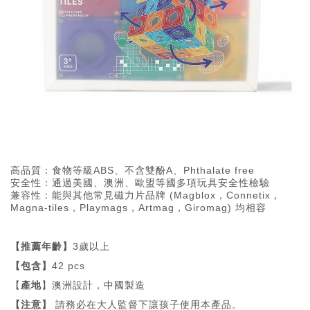
高品質：食物等級ABS、不含雙酚A、Phthalate free
安全性：通過美國、澳洲、歐盟等國多項玩具安全性檢驗
兼容性：能與其他常見磁力片品牌 (Magblox，Connetix，
Magna-tiles，Playmags，Artmag，Giromag) 均相容
【推薦年齡】
3歲以上
【包含】
42 pcs
【
產地
】澳洲設計，中國製造
【注意】
請務必在大人監督下讓孩子使用本產品。