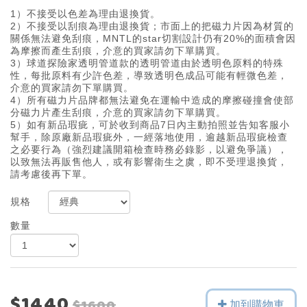
1）不接受以色差為理由退換貨。
2）不接受以刮痕為理由退換貨；市面上的把磁力片因為材質的
關係無法避免刮痕，MNTL的star切割設計仍有20%的面積會因
為摩擦而產生刮痕，介意的買家請勿下單購買。
3）球道探險家透明管道款的透明管道由於透明色原料的特殊
性，每批原料有少許色差，導致透明色成品可能有輕微色差，
介意的買家請勿下單購買。
4）所有磁力片品牌都無法避免在運輸中造成的摩擦碰撞會使部
分磁力片產生刮痕，介意的買家請勿下單購買。
5）如有新品瑕疵，可於收到商品7日內主動拍照並告知客服小
幫手，除原廠新品瑕疵外，一經落地使用，逾越新品瑕疵檢查
之必要行為（強烈建議開箱檢查時務必錄影，以避免爭議），
以致無法再販售他人，或有影響衛生之虞，即不受理退換貨，
請考慮後再下單。
規格
數量
$1440
加到購物車