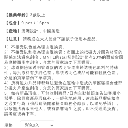
【推薦年齡】
3歲以上
【包含】
9 pcs / 16pcs
【
產地
】澳洲設計，中國製造
【注意】
請務必在大人監督下讓孩子使用本產品。
1）不接受以色差為理由退換貨。
2）不接受以刮痕為理由退換貨；市面上的把磁力片因為材質的
關係無法避免刮痕，MNTL的star切割設計仍有20%的面積會因
為摩擦而產生刮痕，介意的買家請勿下單購買。
3）球道探險家透明管道款的透明管道由於透明色原料的特殊
性，每批原料有少許色差，導致透明色成品可能有輕微色差，
介意的買家請勿下單購買。
4）所有磁力片品牌都無法避免在運輸中造成的摩擦碰撞會使部
分磁力片產生刮痕，介意的買家請勿下單購買。
5）如有新品瑕疵，可於收到商品7日內主動拍照並告知客服小
幫手，除原廠新品瑕疵外，一經落地使用，逾越新品瑕疵檢查
之必要行為（強烈建議開箱檢查時務必錄影，以避免爭議），
以致無法再販售他人，或有影響衛生之虞，即不受理退換貨，
請考慮後再下單。
規格