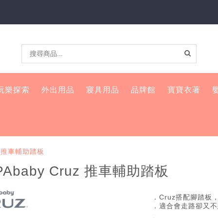
玩樂探索
外出用品
寢具用品
品牌館
寶寶衣著
uz 推車輔助踏板
PAbaby Cruz 推車輔助踏板
．Cruz搭配腳踏
．適合會走路卻又不