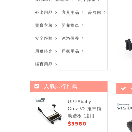
外出用品
寢具用品
品牌館
寶寶衣著
嬰兒推車
安全座椅
沐浴保養
用餐時光
居家用品
哺育用品
人氣排行推薦
UPPAbaby
Cruz V2 推車輔
助踏板 (適用
$3980
Cruz V2)