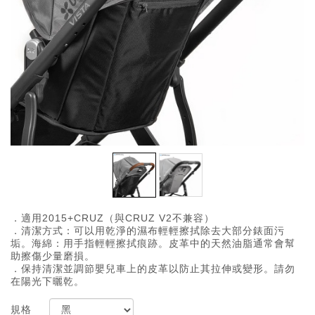
．適用2015+CRUZ（與CRUZ V2不兼容）
．清潔方式：可以用乾淨的濕布輕輕擦拭除去大部分錶面污
垢。海綿：用手指輕輕擦拭痕跡。皮革中的天然油脂通常會幫
助擦傷少量磨損。
．保持清潔並調節嬰兒車上的皮革以防止其拉伸或變形。請勿
在陽光下曬乾。
規格