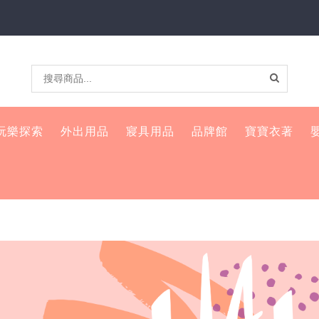
玩樂探索
外出用品
寢具用品
品牌館
寶寶衣著