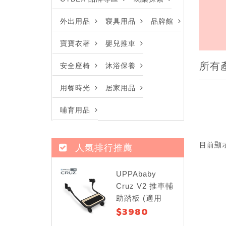
外出用品
寢具用品
品牌館
寶寶衣著
嬰兒推車
所有
安全座椅
沐浴保養
用餐時光
居家用品
哺育用品
目前顯
人氣排行推薦
UPPAbaby
Cruz V2 推車輔
助踏板 (適用
$3980
Cruz V2)