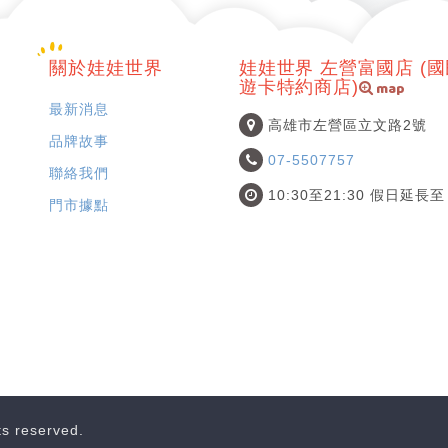
關於娃娃世界
娃娃世界 左營富國店 (
map
遊卡特約商店)
最新消息
高雄市左營區立文路2號
品牌故事
07-5507757
聯絡我們
10:30至21:30 假日延長至 
門市據點
hts reserved.