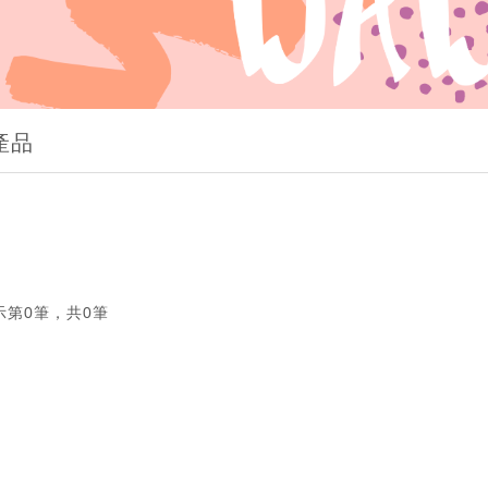
產品
示第0筆，共0筆