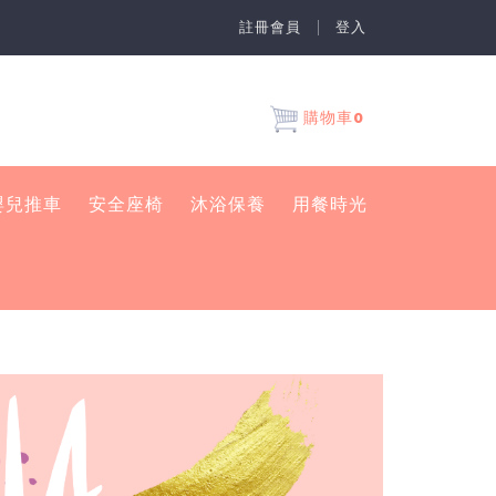
註冊會員
登入
0
購物車
嬰兒推車
安全座椅
沐浴保養
用餐時光