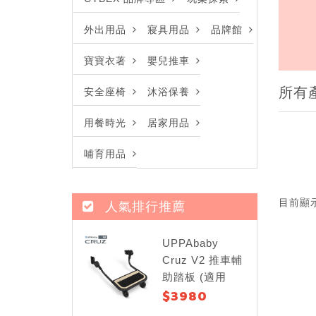
外出用品
寢具用品
品牌館
寶寶衣著
嬰兒推車
所有
安全座椅
沐浴保養
用餐時光
居家用品
哺育用品
目前顯
人氣排行推薦
UPPAbaby
Cruz V2 推車輔
助踏板 (適用
$3980
Cruz V2)