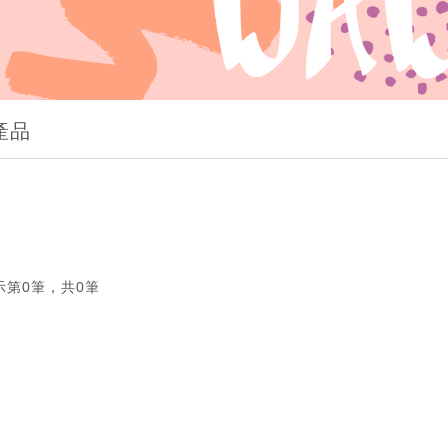
產品
示第0筆，共0筆