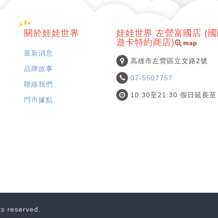
關於娃娃世界
娃娃世界 左營富國店 (
map
遊卡特約商店)
最新消息
高雄市左營區立文路2號
品牌故事
07-5507757
聯絡我們
10:30至21:30 假日延長至 
門市據點
hts reserved.