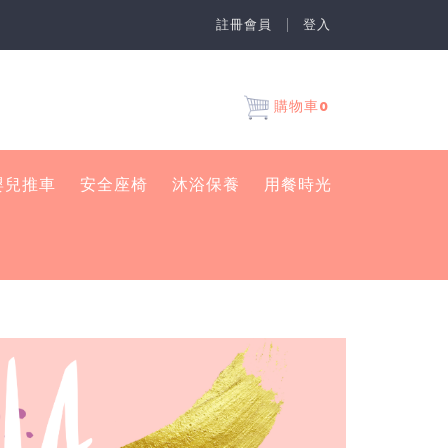
註冊會員
登入
0
購物車
嬰兒推車
安全座椅
沐浴保養
用餐時光