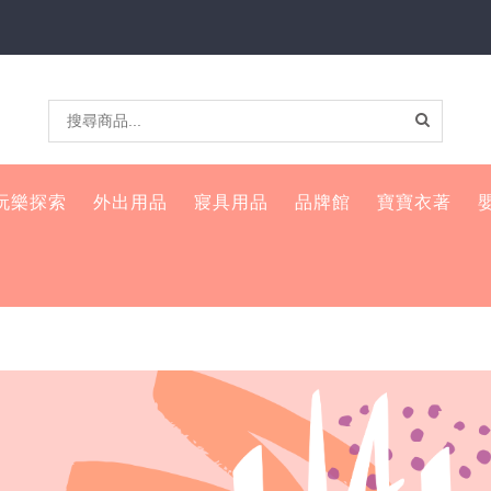
玩樂探索
外出用品
寢具用品
品牌館
寶寶衣著