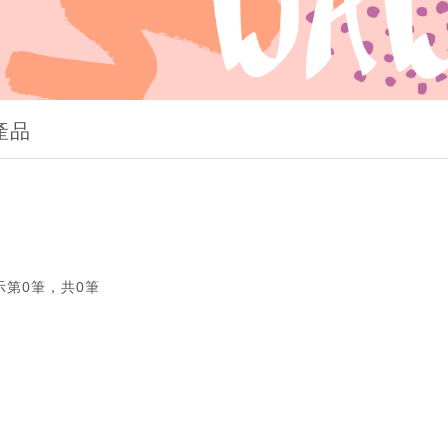
產品
示第0筆，共0筆