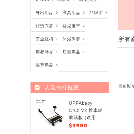
外出用品
寢具用品
品牌館
寶寶衣著
嬰兒推車
所有
安全座椅
沐浴保養
用餐時光
居家用品
哺育用品
目前顯
人氣排行推薦
UPPAbaby
Cruz V2 推車輔
助踏板 (適用
$3980
Cruz V2)