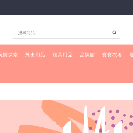
玩樂探索
外出用品
寢具用品
品牌館
寶寶衣著