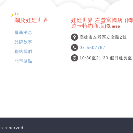
關於娃娃世界
娃娃世界 左營富國店 (
map
遊卡特約商店)
最新消息
高雄市左營區立文路2號
品牌故事
07-5507757
聯絡我們
10:30至21:30 假日延長至 
門市據點
hts reserved.