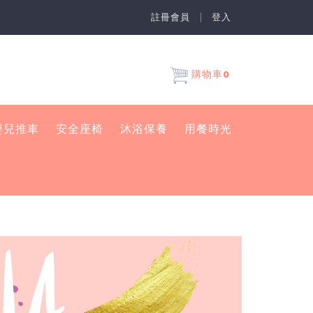
註冊會員
登入
0
購物車
嬰兒推車
安全座椅
沐浴保養
用餐時光