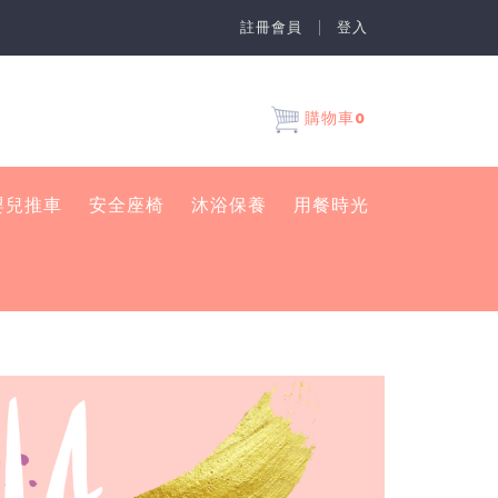
註冊會員
登入
0
購物車
嬰兒推車
安全座椅
沐浴保養
用餐時光