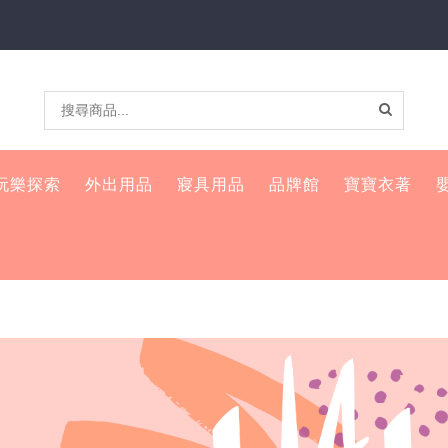
玩樂探索
外出用品
寢具用品
品牌館
寶寶衣著