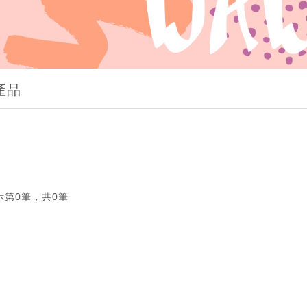
產品
示第0筆，共0筆