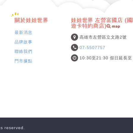
關於娃娃世界
娃娃世界 左營富國店 (
map
遊卡特約商店)
最新消息
高雄市左營區立文路2號
品牌故事
07-5507757
聯絡我們
10:30至21:30 假日延長至 
門市據點
hts reserved.