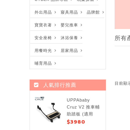
外出用品
寢具用品
品牌館
寶寶衣著
嬰兒推車
所有
安全座椅
沐浴保養
用餐時光
居家用品
哺育用品
目前顯
人氣排行推薦
UPPAbaby
Cruz V2 推車輔
助踏板 (適用
$3980
Cruz V2)