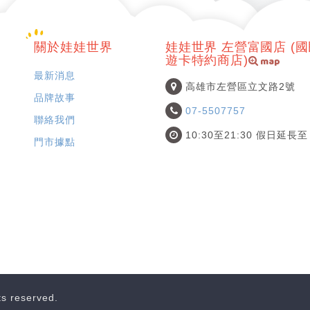
關於娃娃世界
娃娃世界 左營富國店 (
map
遊卡特約商店)
最新消息
高雄市左營區立文路2號
品牌故事
07-5507757
聯絡我們
10:30至21:30 假日延長至 
門市據點
hts reserved.