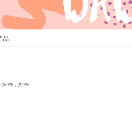
產品
示第0筆，共0筆