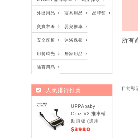
外出用品
寢具用品
品牌館
寶寶衣著
嬰兒推車
所有
安全座椅
沐浴保養
用餐時光
居家用品
哺育用品
目前顯
人氣排行推薦
UPPAbaby
Cruz V2 推車輔
助踏板 (適用
$3980
Cruz V2)