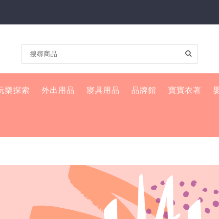
玩樂探索
外出用品
寢具用品
品牌館
寶寶衣著