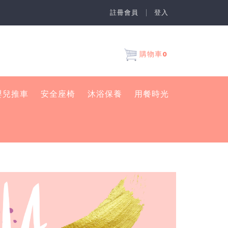
註冊會員
登入
0
購物車
嬰兒推車
安全座椅
沐浴保養
用餐時光