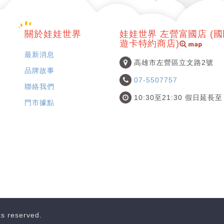
關於娃娃世界
娃娃世界 左營富國店 (
map
遊卡特約商店)
最新消息
高雄市左營區立文路2號
品牌故事
07-5507757
聯絡我們
10:30至21:30 假日延長至 
門市據點
hts reserved.