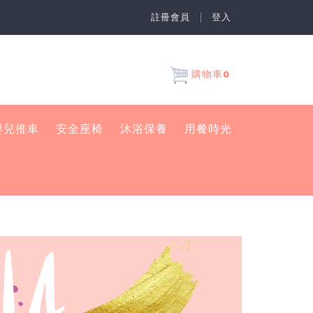
註冊會員
登入
0
購物車
嬰兒推車
安全座椅
沐浴保養
用餐時光