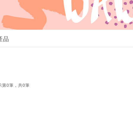
產品
示第0筆，共0筆