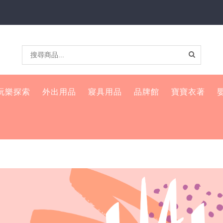
玩樂探索
外出用品
寢具用品
品牌館
寶寶衣著