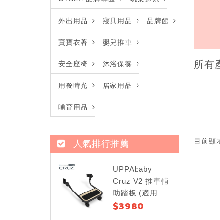
外出用品
寢具用品
品牌館
寶寶衣著
嬰兒推車
所有
安全座椅
沐浴保養
用餐時光
居家用品
哺育用品
目前顯
人氣排行推薦
UPPAbaby
Cruz V2 推車輔
助踏板 (適用
$3980
Cruz V2)