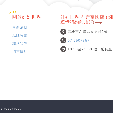
關於娃娃世界
娃娃世界 左營富國店 (
map
遊卡特約商店)
最新消息
高雄市左營區立文路2號
品牌故事
07-5507757
聯絡我們
10:30至21:30 假日延長至 
門市據點
hts reserved.