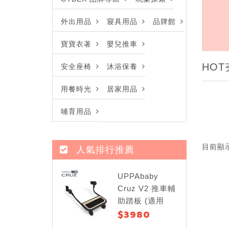
外出用品
寢具用品
品牌館
寶寶衣著
嬰兒推車
HO
安全座椅
沐浴保養
用餐時光
居家用品
哺育用品
目前顯
人氣排行推薦
UPPAbaby
Cruz V2 推車輔
助踏板 (適用
$3980
Cruz V2)