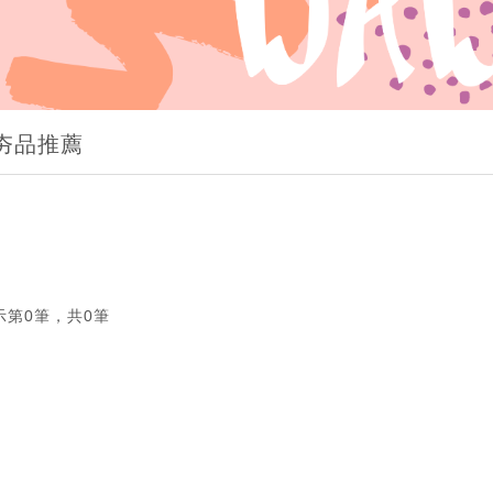
T夯品推薦
示第0筆，共0筆