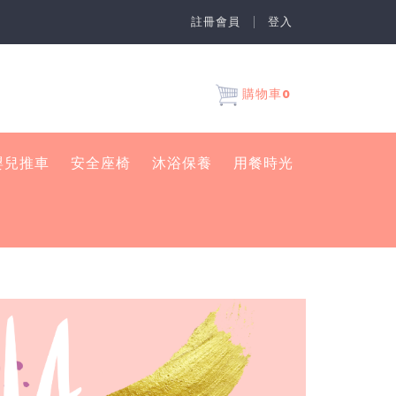
註冊會員
登入
0
購物車
嬰兒推車
安全座椅
沐浴保養
用餐時光