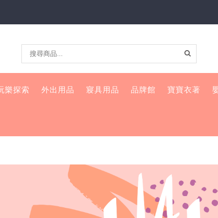
玩樂探索
外出用品
寢具用品
品牌館
寶寶衣著