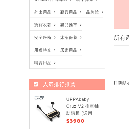
外出用品
寢具用品
品牌館
寶寶衣著
嬰兒推車
所有
安全座椅
沐浴保養
用餐時光
居家用品
哺育用品
目前顯
人氣排行推薦
UPPAbaby
Cruz V2 推車輔
助踏板 (適用
$3980
Cruz V2)