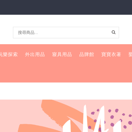
玩樂探索
外出用品
寢具用品
品牌館
寶寶衣著