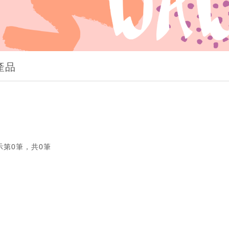
產品
示第0筆，共0筆