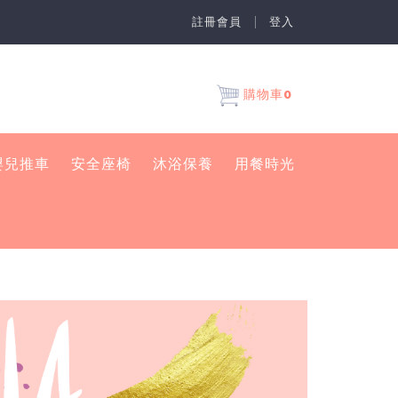
註冊會員
登入
0
購物車
嬰兒推車
安全座椅
沐浴保養
用餐時光