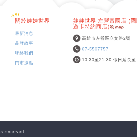
關於娃娃世界
娃娃世界 左營富國店 (
map
遊卡特約商店)
最新消息
高雄市左營區立文路2號
品牌故事
07-5507757
聯絡我們
10:30至21:30 假日延長至 
門市據點
hts reserved.