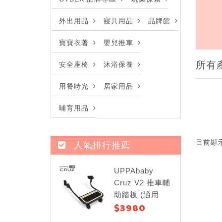
外出用品
寢具用品
品牌館
寶寶衣著
嬰兒推車
所有
安全座椅
沐浴保養
用餐時光
居家用品
哺育用品
目前顯
人氣排行推薦
UPPAbaby
Cruz V2 推車輔
助踏板 (適用
$3980
Cruz V2)