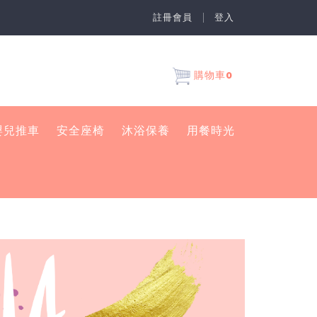
註冊會員
登入
0
購物車
嬰兒推車
安全座椅
沐浴保養
用餐時光