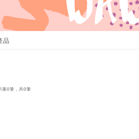
產品
示第0筆，共0筆