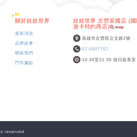
關於娃娃世界
娃娃世界 左營富國店 (
map
遊卡特約商店)
最新消息
高雄市左營區立文路2號
品牌故事
07-5507757
聯絡我們
10:30至21:30 假日延長至 
門市據點
hts reserved.