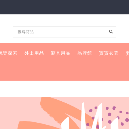
玩樂探索
外出用品
寢具用品
品牌館
寶寶衣著