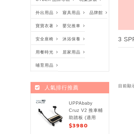
外出用品
寢具用品
品牌館
寶寶衣著
嬰兒推車
3 S
安全座椅
沐浴保養
用餐時光
居家用品
哺育用品
目前顯
人氣排行推薦
UPPAbaby
Cruz V2 推車輔
助踏板 (適用
$3980
Cruz V2)