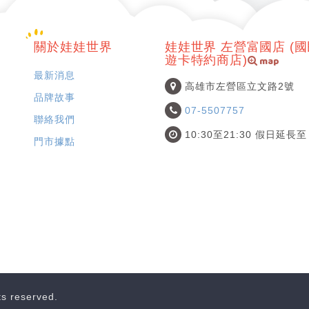
關於娃娃世界
娃娃世界 左營富國店 (
map
遊卡特約商店)
最新消息
高雄市左營區立文路2號
品牌故事
07-5507757
聯絡我們
10:30至21:30 假日延長至 
門市據點
hts reserved.