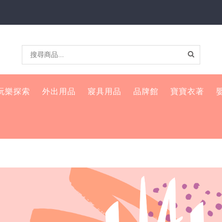
玩樂探索
外出用品
寢具用品
品牌館
寶寶衣著