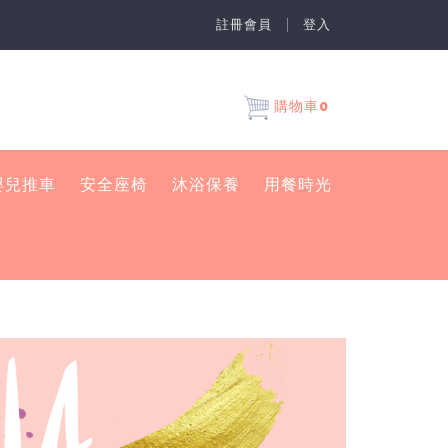
註冊會員
登入
0
購物車
嬰兒推車
安全座椅
沐浴保養
用餐時光