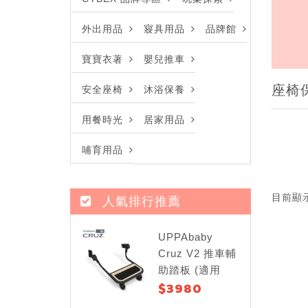
外出用品
寢具用品
品牌館
寶寶衣著
嬰兒推車
座椅
安全座椅
沐浴保養
用餐時光
居家用品
哺育用品
目前顯
人氣排行推薦
UPPAbaby
Cruz V2 推車輔
助踏板 (適用
$3980
Cruz V2)