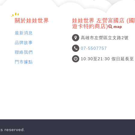
關於娃娃世界
娃娃世界 左營富國店 (
map
遊卡特約商店)
最新消息
高雄市左營區立文路2號
品牌故事
07-5507757
聯絡我們
10:30至21:30 假日延長至 
門市據點
hts reserved.