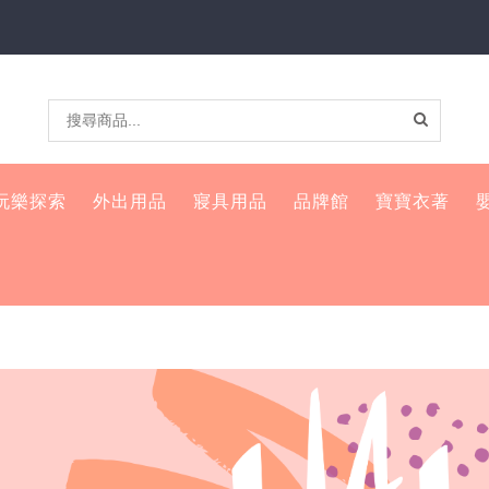
玩樂探索
外出用品
寢具用品
品牌館
寶寶衣著