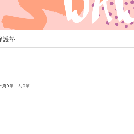
保護墊
示第0筆，共0筆