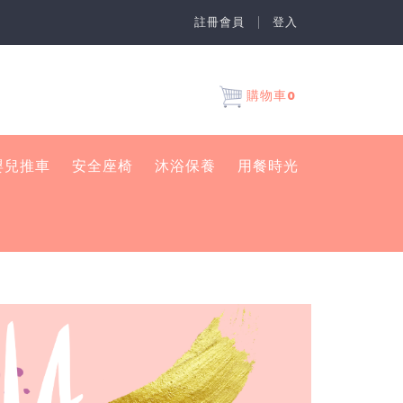
註冊會員
登入
0
購物車
嬰兒推車
安全座椅
沐浴保養
用餐時光