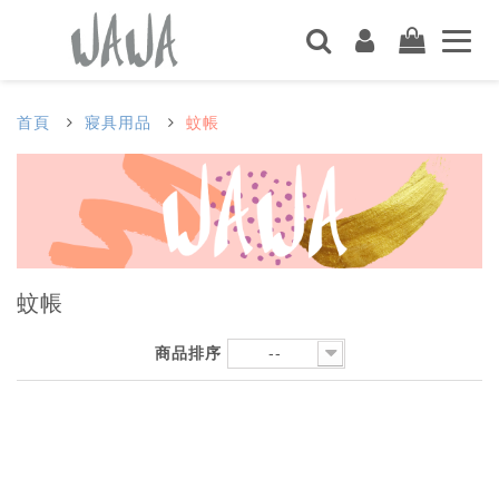
首頁
寢具用品
蚊帳
蚊帳
商品排序
--