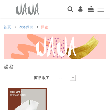
首頁
沐浴保養
澡盆
澡盆
商品排序
--