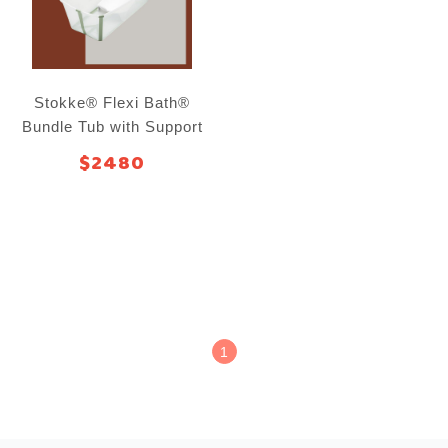
Stokke® Flexi Bath®
Bundle Tub with Support
3 摺疊式浴盆套裝（含初生
$2480
嬰兒浴架）
1