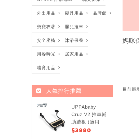
外出用品
寢具用品
品牌館
寶寶衣著
嬰兒推車
媽咪
安全座椅
沐浴保養
用餐時光
居家用品
哺育用品
目前顯
人氣排行推薦
UPPAbaby
Cruz V2 推車輔
助踏板 (適用
$3980
Cruz V2)