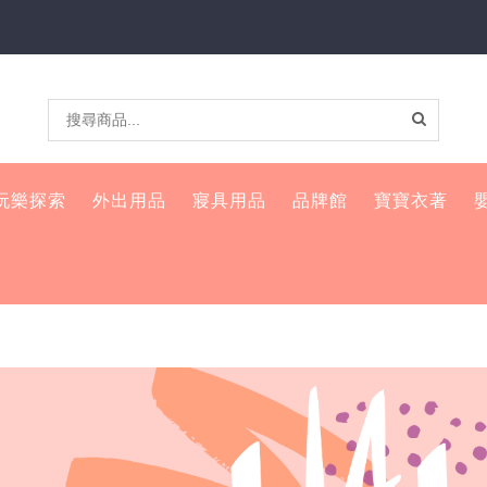
玩樂探索
外出用品
寢具用品
品牌館
寶寶衣著