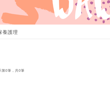
保養護理
示第0筆，共0筆