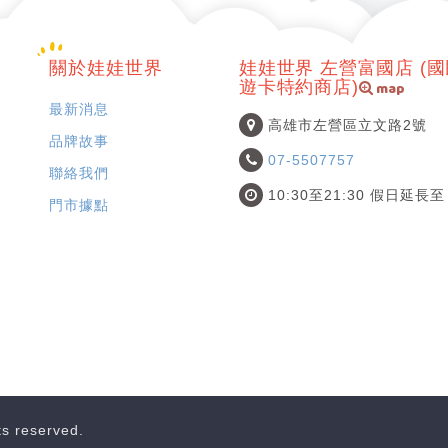
關於娃娃世界
娃娃世界 左營富國店 (
map
遊卡特約商店)
最新消息
高雄市左營區立文路2號
品牌故事
07-5507757
聯絡我們
10:30至21:30 假日延長至 
門市據點
hts reserved.